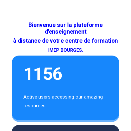
Bienvenue sur la plateforme
d'enseignement
à distance de votre centre de formation
IMEP BOURGES.
1156
Active users accessing our amazing
resources