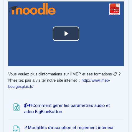
ビ
デ
オ
Vous voulez plus d'informations sur l'IMEP et ses formations 📋 ?
を
N'hésitez pas à visiter notre site internet :
http://www.imep-
bourgesplus.fr/
再
生
📹🔊Comment gérer les paramètres audio et
ファイル
vidéo BigBlueButton
す
ファイル
📌Modalités d'inscription et règlement intérieur