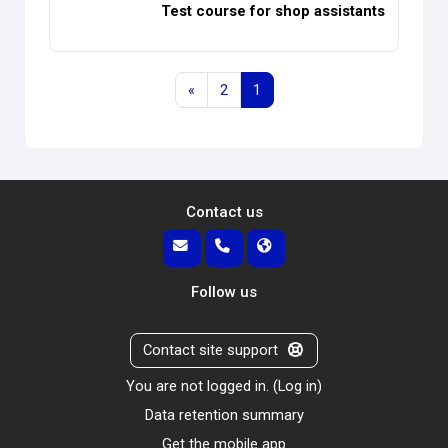
Test course for shop assistants
Next page
Page 2
Page 1
»
2
1
Contact us
Follow us
Contact site support
You are not logged in. (
Log in
)
Data retention summary
Get the mobile app